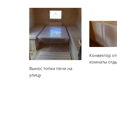
Внутренняя отделка
Двери и окна
Межкомнатные двери — деревянные од
деревянных стен и потолков внутри вл
Теплая ночь
Входная дверь — деревянная одноство
выбор) снаружи, окраска Термостойки
Конвектор о
внутри влажных помещений Tikkurila S
комнаты отд
Окна в парной —деревянные одноство
Вынос топки печи на
выбор), окраска защитным составом Ti
улицу
Инженерия
Печь банная дровяная Kennet Пропар 
помещения или в парной
Камни для бани