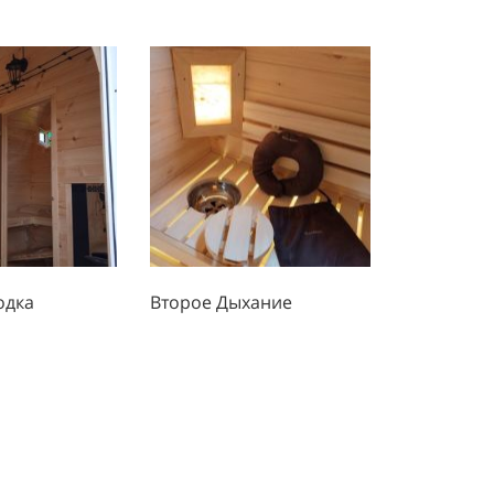
розрачным составом для
янные, 8 мм, матовые, оттенок
птиком Сенеж Аквадекор (цвет на
для деревянных стен и потолков
птиком Сенеж Аквадекор (цвет на
одка
Второе Дыхание
а, закладка с улицы или смежного