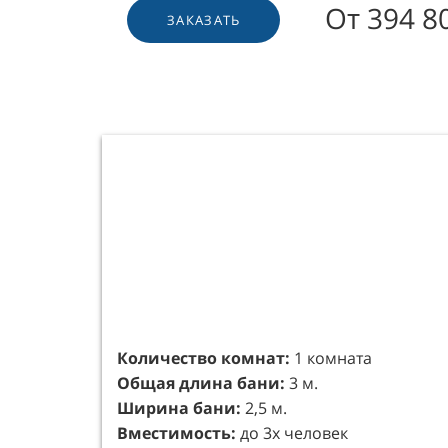
От 394 8
ЗАКАЗАТЬ
Основание
Опоры резные лиственничные
Блоки бетонные (по 2 шт под каждую 
Количество комнат:
1 комната
Каркас (вагонка/фольга/базальт50/вет
Общая длина бани:
3 м.
Cухая строганая доска лиственница, 
Ширина бани:
2,5 м.
глубокого проникновения на водной 
Вместимость:
до 3х человек