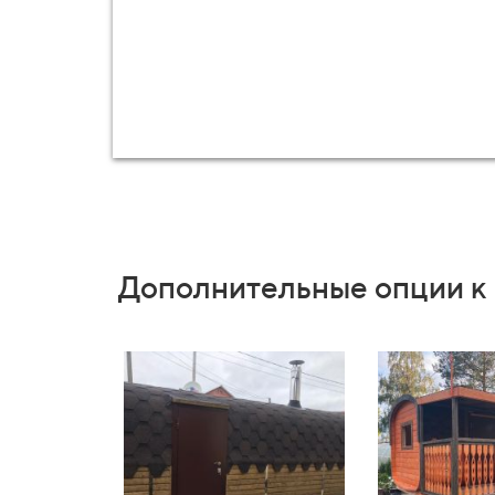
Вентиляционный брусок, хвойных пор
UNIVERSAL
Ветро-гидроизоляционная мембрана 
Минеральный утеплитель на основе ба
Отражающая пароизоляция для саун и
Вентиляционный брусок, хвойных пор
UNIVERSAL
Фасады и вентиляционые решетки — о
Наличники и торцы — окраска Тониру
Дополнительные опции к
Ступени — сухая строганая доска лис
Кровля — Гибкая черепица Техноникол
Уплотнительная эластичная манжета пр
Оголовок трубы
Наружная отделка