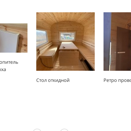
ностворчатые, из хвойных пород, окраска защитным п
ажных помещений Tikkurila Supi Sauna Protect или стекл
рчатая, из хвойных пород, окраска Тонирующим антисе
м составом для сауны, защитным прозрачным составом 
топитель
upi Sauna Protect внутри
ыха
рчатые, из хвойных пород, окраска Тонирующим антисе
Стол откидной
Ретро пров
kkurila Saunasuoja внутри
с открытой каменкой, с топочным узлом проходного тип