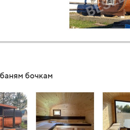
од, 20 мм, обработан Антисептиком глубокого проникно
Изоспан А
зальта Изовер Стандарт 50 мм
 бань Изоспан FB, проклеенная алюминиевой лентой
од, 10 мм, обработан Антисептиком глубокого проникно
краска Тонирующим антисептиком Сенеж Аквадекор (цве
ющим антисептиком Сенеж Аквадекор (цвет на выбор)
 баням бочкам
твенница, окраска Тонирующим антисептиком Сенеж Аква
ь (цвет на выбор), капельники, аэратор коньковый
оходного узла, (под цвет кровли)