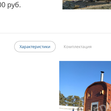
00 руб.
Характеристики
Комплектация
опору)
ро-влаг/лиственница)
профиль «лунный паз» 45х120-140 мм (влажность — 10−14
основе PROSEPT UNIVERSAL