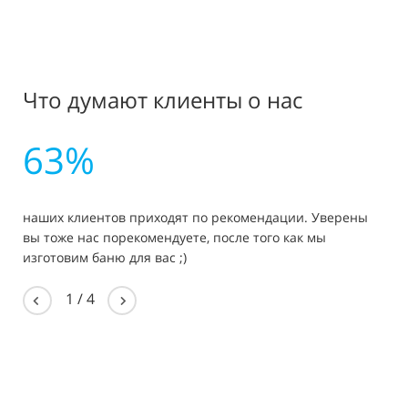
принесет пользу для здоровья не только летом,
но и зимой. Его можно расположить на природе,
вблизи Вашего дома на удобной площадке.
Что думают клиенты о нас
У нас Вы можете заказать чан как без отделки, так
и полностью укомплектованный удобным
столиком, крышкой и дымоходом. Чтобы
63%
растопить чан этого диаметра, Вам потребуется
примерно 30-40 минут. Примерно столько же чан
набирается водой для дальнейших процедур.
наших клиентов приходят по рекомендации. Уверены
вы тоже нас порекомендуете, после того как мы
изготовим баню для вас ;)
1
/
4