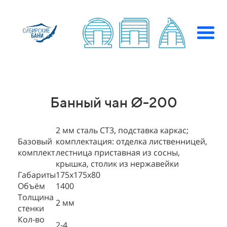
Банный чан Ø-200
2 мм сталь СТ3, подставка каркас;
Базовый
комплектация: отделка лиственницей,
комплект
лестница приставная из сосны,
крышка, столик из нержавейки
Габариты
175х175х80
Объём
1400
Толщина
2 мм
стенки
Кол-во
2-4