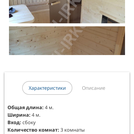
Характеристики
Описание
Общая длина:
Готовый сруб бани из сухого профилированного
4 м.
Ширина:
бруса 95х45 (Влажность 8-12%)
4 м.
В
Обработка бани, краской-пропиткой (Цвет на
ход:
сбоку
Количество комнат:
выбор заказчика)
3 комнаты