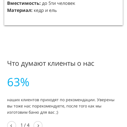
Вместимость:
Мягкая черепица Техно Николь (Заводская
до 5ти человек
Материал:
гарантия25 лет!)
кедр и ель
Стяжные ленты из нержавеющей стали, с
механизмом регулировки
Освещение и электропроводка по всей бане
Полки из осины в парилке
Дровяная печь-каменка
Дымоход в сборе, материал нержавеющая сталь
Защита стен от нагрева из минерита
Что думают клиенты о нас
Камни печные «Габбро-Диабаз»
Окно в комнате отдыха
63%
Входная дверь глухая
Дверь в парную со стеклом
Слив
наших клиентов приходят по рекомендации. Уверены
Вентиляция
вы тоже нас порекомендуете, после того как мы
изготовим баню для вас ;)
1
/
4